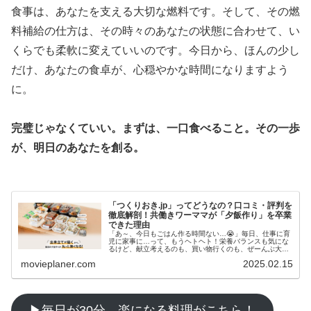
食事は、あなたを支える大切な燃料です。そして、その燃
料補給の仕方は、その時々のあなたの状態に合わせて、い
くらでも柔軟に変えていいのです。今日から、ほんの少し
だけ、あなたの食卓が、心穏やかな時間になりますよう
に。
完璧じゃなくていい。まずは、一口食べること。その一歩
が、明日のあなたを創る。
「つくりおき.jp」ってどうなの？口コミ・評判を
徹底解剖！共働きワーママが「夕飯作り」を卒業
できた理由
「あ～、今日もごはん作る時間ない…😭」毎日、仕事に育
児に家事に…って、もうヘトヘト！栄養バランスも気にな
るけど、献立考えるのも、買い物行くのも、ぜーんぶ大
変！外食やコンビニ弁当も、罪悪感あるし、食費もかさむ
movieplaner.com
2025.02.15
し…😩…
▶毎日が30分、楽になる料理がこちら！