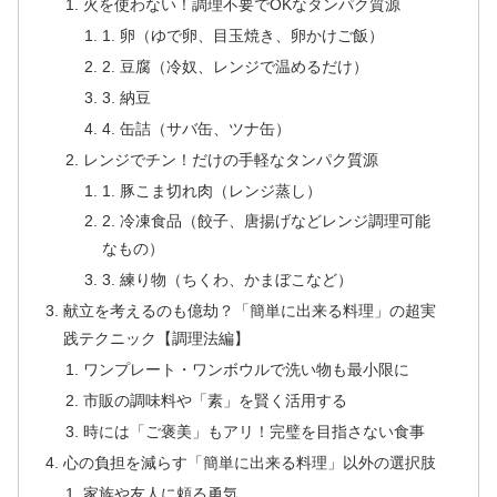
火を使わない！調理不要でOKなタンパク質源
1. 卵（ゆで卵、目玉焼き、卵かけご飯）
2. 豆腐（冷奴、レンジで温めるだけ）
3. 納豆
4. 缶詰（サバ缶、ツナ缶）
レンジでチン！だけの手軽なタンパク質源
1. 豚こま切れ肉（レンジ蒸し）
2. 冷凍食品（餃子、唐揚げなどレンジ調理可能
なもの）
3. 練り物（ちくわ、かまぼこなど）
献立を考えるのも億劫？「簡単に出来る料理」の超実
践テクニック【調理法編】
ワンプレート・ワンボウルで洗い物も最小限に
市販の調味料や「素」を賢く活用する
時には「ご褒美」もアリ！完璧を目指さない食事
心の負担を減らす「簡単に出来る料理」以外の選択肢
家族や友人に頼る勇気