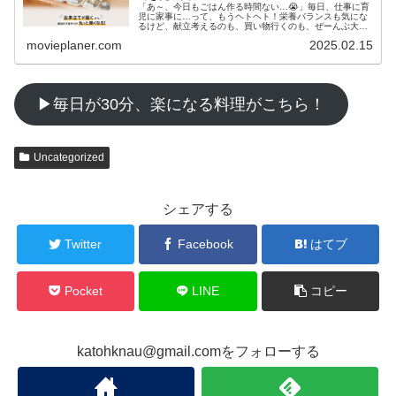
「あ～、今日もごはん作る時間ない…😭」毎日、仕事に育
児に家事に…って、もうヘトヘト！栄養バランスも気にな
るけど、献立考えるのも、買い物行くのも、ぜーんぶ大
変！外食やコンビニ弁当も、罪悪感あるし、食費もかさむ
movieplaner.com
2025.02.15
し…😩…
▶毎日が30分、楽になる料理がこちら！
Uncategorized
シェアする
Twitter
Facebook
はてブ
Pocket
LINE
コピー
katohknau@gmail.comをフォローする