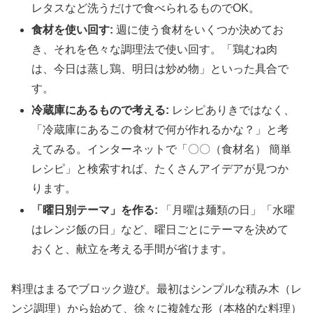
レタスなど洗うだけで食べられるものでOK。
食材を使い回す:
週に使う食材をいくつか決めてお
き、それを色々な調理法で使い回す。「鶏むね肉
は、今日は蒸し鶏、明日は炒め物」といった具合で
す。
冷蔵庫にあるもので考える:
レシピありきではなく、
「冷蔵庫にあるこの食材で何が作れるかな？」と考
えてみる。インターネットで「〇〇（食材名） 簡単
レシピ」と検索すれば、たくさんアイデアが見つか
ります。
「曜日別テーマ」を作る:
「月曜は麺類の日」「水曜
はレンジ飯の日」など、曜日ごとにテーマを決めて
おくと、献立を考える手間が省けます。
料理はまるでブロック遊び。最初はシンプルな積み木（レ
ンジ調理）から始めて、徐々に複雑な形（本格的な料理）