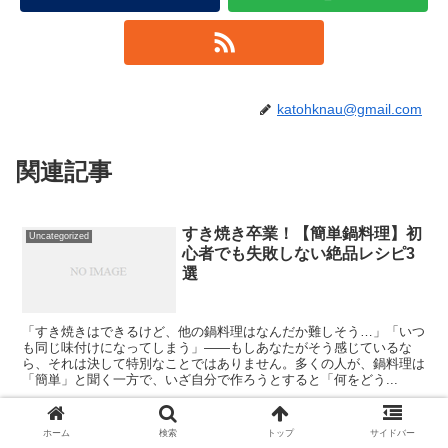
katohknau@gmail.com
関連記事
すき焼き卒業！【簡単鍋料理】初
Uncategorized
心者でも失敗しない絶品レシピ3
選
「すき焼きはできるけど、他の鍋料理はなんだか難しそう…」「いつ
も同じ味付けになってしまう」――もしあなたがそう感じているな
ら、それは決して特別なことではありません。多くの人が、鍋料理は
「簡単」と聞く一方で、いざ自分で作ろうとすると「何をどう...
ホーム
検索
トップ
サイドバー
素朴なのに旨い！本当に知りたい
Uncategorized