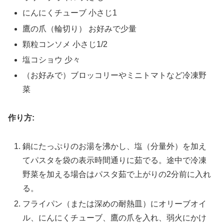
にんにくチューブ 小さじ1
鷹の爪（輪切り） お好みで少量
顆粒コンソメ 小さじ1/2
塩コショウ 少々
（お好みで）ブロッコリーやミニトマトなど冷凍野
菜
作り方:
鍋にたっぷりのお湯を沸かし、塩（分量外）を加え
てパスタを袋の表示時間通りに茹でる。途中で冷凍
野菜を加える場合はパスタ茹で上がりの2分前に入れ
る。
フライパン（または深めの耐熱皿）にオリーブオイ
ル、にんにくチューブ、鷹の爪を入れ、弱火にかけ