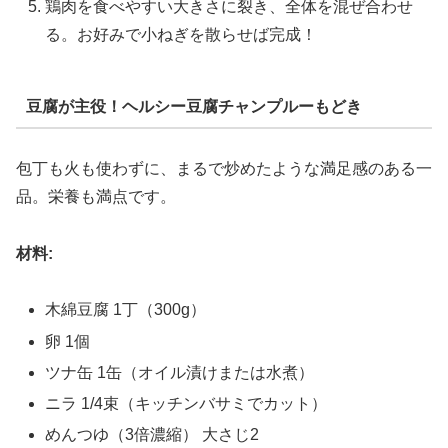
鶏肉を食べやすい大きさに裂き、全体を混ぜ合わせ
る。お好みで小ねぎを散らせば完成！
豆腐が主役！ヘルシー豆腐チャンプルーもどき
包丁も火も使わずに、まるで炒めたような満足感のある一
品。栄養も満点です。
材料:
木綿豆腐 1丁（300g）
卵 1個
ツナ缶 1缶（オイル漬けまたは水煮）
ニラ 1/4束（キッチンバサミでカット）
めんつゆ（3倍濃縮） 大さじ2