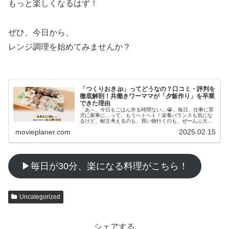
もっと楽しくなるはず！
ぜひ、今日から、
レンジ調理を始めてみませんか？
「つくりおき.jp」ってどうなの？口コミ・評判を
徹底解剖！共働きワーママが「夕飯作り」を卒業
できた理由
「あ～、今日もごはん作る時間ない…😭」毎日、仕事に育
児に家事に…って、もうヘトヘト！栄養バランスも気にな
るけど、献立考えるのも、買い物行くのも、ぜーんぶ大
変！外食やコンビニ弁当も、罪悪感あるし、食費もかさむ
movieplaner.com
2025.02.15
し…😩…
▶毎日が30分、楽になる料理がこちら！
Uncategorized
シェアする