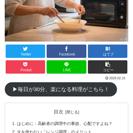
Twitter
Facebook
はてブ
Pocket
LINE
コピー
2025.02.15
▶毎日が30分、楽になる料理がこちら！
目次
はじめに：高齢者の調理中の事故、心配ですよね？
火を使わない「レンジ調理」のメリット