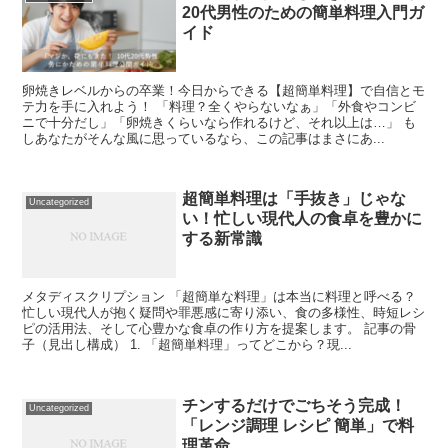
20代男性のための簡単料理入門ガ
イド
卵焼きレベルからの卒業！今日からできる【超簡単料理】で自信とモ
テ力を手に入れよう！ 「料理？全くやらないなぁ」「外食やコンビ
ニで十分だし」「卵焼きくらいなら作れるけど、それ以上は…」 も
しあなたがそんな風に思っているなら、この記事はまさにあ...
超簡単料理は「手抜き」じゃな
Uncategorized
い！忙しい現代人の食卓を豊かに
する新常識
メタディスクリプション 「超簡単な料理」は本当に料理と呼べる？
忙しい現代人が抱く疑問や罪悪感に寄り添い、食の多様性、時短レシ
ピの活用法、そして心豊かな食卓の作り方を提案します。 記事の骨
子（見出し構成） 1. 「超簡単料理」ってどこから？現...
チンするだけでごちそう完成！
Uncategorized
「レンジ調理 レシピ 簡単」で料
理革命